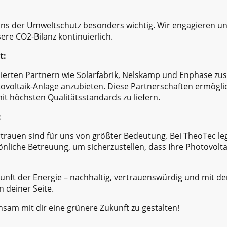
uns der Umweltschutz besonders wichtig. Wir engagieren uns
re CO2-Bilanz kontinuierlich.
t:
ierten Partnern wie Solarfabrik, Nelskamp und Enphase z
ovoltaik-Anlage anzubieten. Diese Partnerschaften ermöglic
t höchsten Qualitätsstandards zu liefern.
:
rtrauen sind für uns von größter Bedeutung. Bei TheoTec le
nliche Betreuung, um sicherzustellen, dass Ihre Photovoltaik
unft der Energie – nachhaltig, vertrauenswürdig und mit d
n deiner Seite.
sam mit dir eine grünere Zukunft zu gestalten!