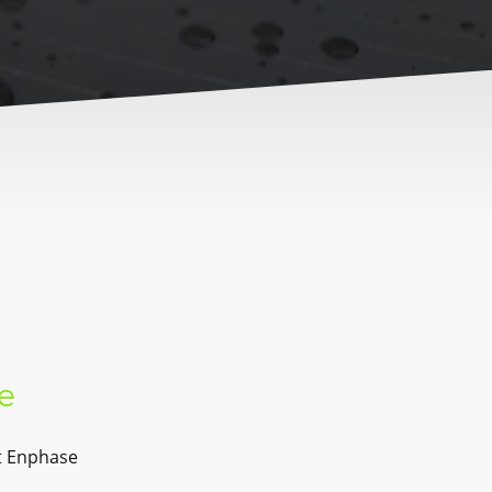
e
t Enphase