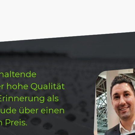
haltende
r hohe Qualität
 Erinnerung als
eude über einen
 Preis.