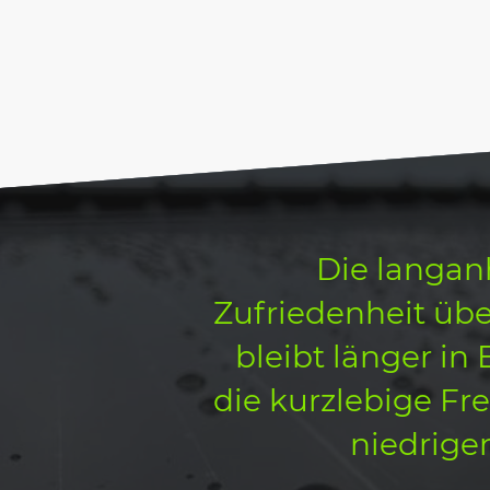
Die langan
Zufriedenheit übe
bleibt länger in
die kurzlebige Fr
niedrigen