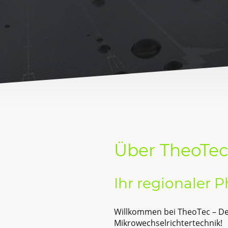
Über TheoTe
Ihr regionaler 
Willkommen bei TheoTec – Dei
Mikrowechselrichtertechnik!