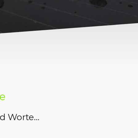
ie
 Worte...